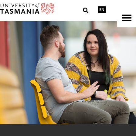
EN
跳
至
正
文