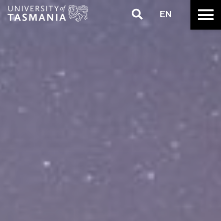
EN
跳
至
正
文